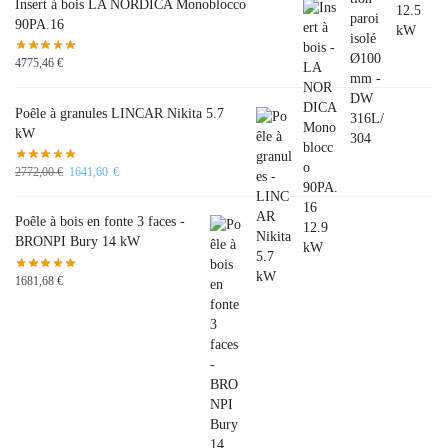
Insert à bois LA NORDICA Monoblocco
90PA.16
4775,46
€
Poêle à granules LINCAR Nikita 5.7
kW
2772,00
€
1641,60
€
Poêle à bois en fonte 3 faces -
BRONPI Bury 14 kW
1681,68
€