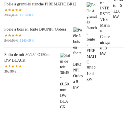
Poêle à granulés étanche FIREMATIC BR12
2958,00
€
1316,00
€
Poêle à bois en fonte BRONPI Ordesa
2490,00
€
1146,60
€
Solin de toit 30/45° Ø150mm -
DW BLACK
368,90
€