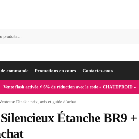
i de commande
Promotions en cours
Contactez-nous
Vente flash activée ⚡ 6% de réduction avec le code « CHAUDFROID »
entouse Dinak : prix, avis et guide d’achat
Silencieux Étanche BR9 + 
achat