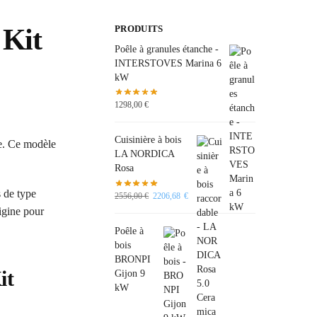
 Kit
PRODUITS
Poêle à granules étanche -
INTERSTOVES Marina 6
kW
1298,00
€
Cuisinière à bois
e. Ce modèle
LA NORDICA
Rosa
 de type
2556,00
€
2206,68
€
rigine pour
Poêle à
bois
BRONPI
it
Gijon 9
kW