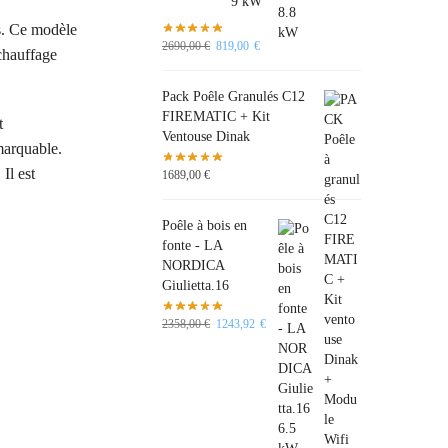
s. Ce modèle
2690,00
€
819,00
€
 chauffage
Pack Poêle Granulés C12
FIREMATIC + Kit
t
Ventouse Dinak
marquable.
Il est
1689,00
€
Poêle à bois en
fonte - LA
NORDICA
Giulietta.16
2358,00
€
1243,92
€