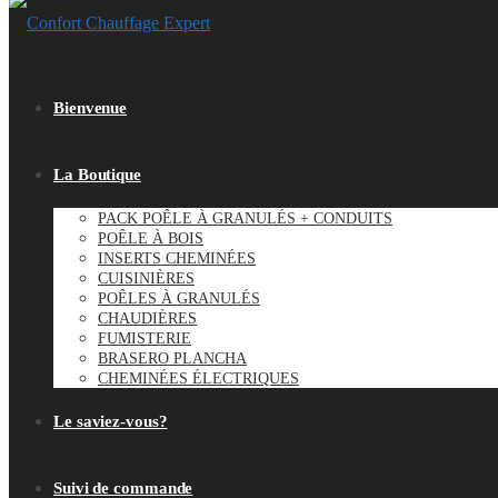
Bienvenue
La Boutique
PACK POÊLE À GRANULÉS + CONDUITS
POÊLE À BOIS
INSERTS CHEMINÉES
CUISINIÈRES
POÊLES À GRANULÉS
CHAUDIÈRES
FUMISTERIE
BRASERO PLANCHA
CHEMINÉES ÉLECTRIQUES
Le saviez-vous?
Suivi de commande