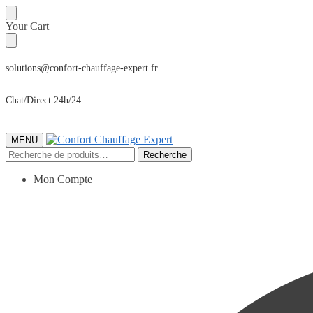
Sauter
Skip
Your Cart
à
to
la
content
navigation
solutions@confort-chauffage-expert.fr
Chat/Direct 24h/24
MENU
Recherche
Recherche
pour :
Mon Compte