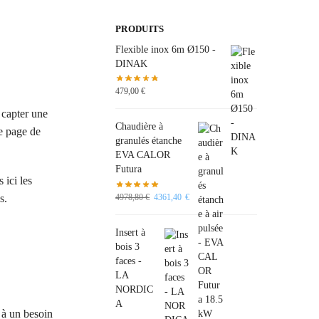
PRODUITS
Flexible inox 6m Ø150 -
DINAK
479,00
€
 capter une
Chaudière à
de page de
granulés étanche
EVA CALOR
Futura
 ici les
4978,80
€
4361,40
€
s.
Insert à
bois 3
faces -
LA
NORDIC
A
 à un besoin