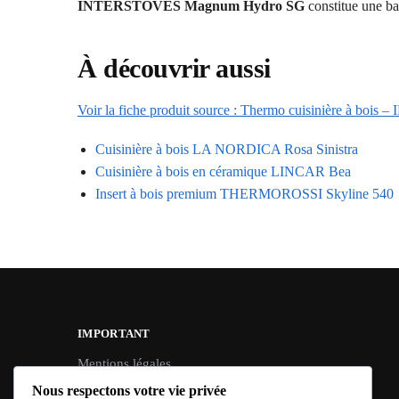
INTERSTOVES Magnum Hydro SG
constitue une ba
À découvrir aussi
Voir la fiche produit source : Thermo cuisinière à 
Cuisinière à bois LA NORDICA Rosa Sinistra
Cuisinière à bois en céramique LINCAR Bea
Insert à bois premium THERMOROSSI Skyline 540
IMPORTANT
Mentions légales
Conditions Générales de Vente
Nous respectons votre vie privée