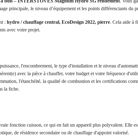
re à bois – INTERSTOVES Magnum Hydro SG rendement
. Vous g
age principale, le niveau d’équipement et les points différenciants du p
nt :
hydro / chauffage central, EcoDesign 2022, pierre
. Cela aide à fi
nts avec votre projet.
puissance, l'encombrement, le type d'installation et le niveau d'automati
hérent(e) avec la pièce à chauffer, votre budget et votre fréquence d'utili
mmation, l'étanchéité, la qualité de combustion et les certifications co
 la fiche.
raie fonction cuisson, ce qui en fait un appareil plus polyvalent. Elle es
rustique, de résidence secondaire ou de chauffage d'appoint valorisé.