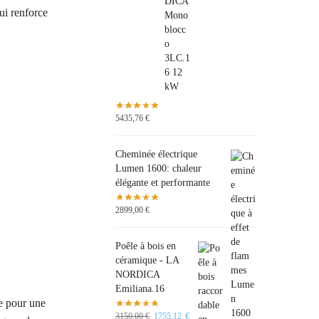
ui renforce
5435,76
€
Cheminée électrique
Lumen 1600: chaleur
élégante et performante
2899,00
€
Poêle à bois en
céramique - LA
NORDICA
Emiliana.16
le pour une
3150,00
€
1755,12
€