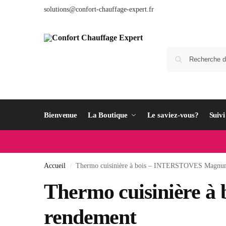
solutions@confort-chauffage-expert.fr
Bienvenue
La Boutique
Le saviez-vous?
Suiv
Accueil
Thermo cuisinière à bois – INTERSTOVES Magnu
/
Thermo cuisinière
rendement