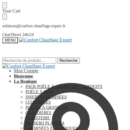
Sauter
Skip
Your Cart
à
to
la
content
navigation
solutions@confort-chauffage-expert.fr
Chat/Direct 24h/24
MENU
Recherche
Recherche
Recherche
Recherche
pour :
pour :
Mon Compte
Bienvenue
La Boutique
PACK POÊLE À GRANULÉS + CONDUITS
POÊLE À BOIS
INSERTS CHEMINÉES
CUISINIÈRES
POÊLES À GRANULÉS
CHAUDIÈRES
FUMISTERIE
BRASERO PLANCHA
CHEMINÉES ÉLECTRIQUES