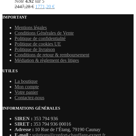
Note
4.92
sur 5
Le
Le
2447,28
€
1771,20
€
prix
prix
initial
actuel
IMPORTANT
était :
est :
Mentions légales
2447,28 €.
1771,20 €.
Conditions Générales de Vente
Politique de confidentialité
Politique de cookies UE
Politique de livraison
Conditions de retour & remboursement
Médiation & règlement des litiges
UTILES
La boutique
Mon compte
Votre panier
Contactez-nous
INFORMATIONS GÉNÉRALES
SIREN :
353 794 936
SIRET :
353 794 936 00016
Adresse :
10 Rue de l’Étang, 79190 Caunay
E-mail :
solutions@confort-chauffage-expert.fr