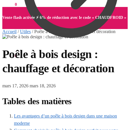
0,00
€
0
Vente flash activée ⚡ 6% de réduction avec le code « CHAUDFROID »
Accueil
/
Utiles
/
Poêle à bois design : chauffage et décoration
Poêle à bois design :
0,00
€
0
chauffage et décoration
mars 17, 2026
mars 18, 2026
Tables des matières
Les avantages d’un poêle à bois design dans une maison
moderne