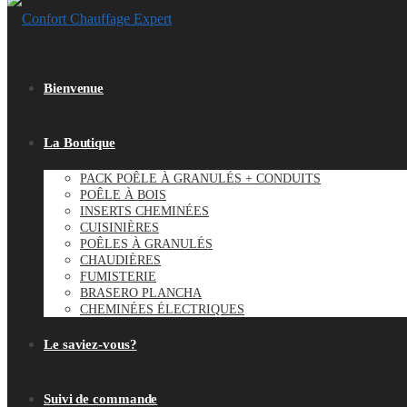
Bienvenue
La Boutique
PACK POÊLE À GRANULÉS + CONDUITS
POÊLE À BOIS
INSERTS CHEMINÉES
CUISINIÈRES
POÊLES À GRANULÉS
CHAUDIÈRES
FUMISTERIE
BRASERO PLANCHA
CHEMINÉES ÉLECTRIQUES
Le saviez-vous?
Suivi de commande