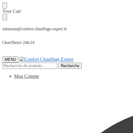
Sauter
Skip
Your Cart
à
to
la
content
navigation
solutions@confort-chauffage-expert.fr
Chat/Direct 24h/24
MENU
Recherche
Recherche
pour :
Mon Compte